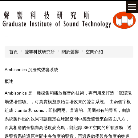
跳
到
主
要
內
容
:::
區
首頁
聲響科技研究所
關於聲響
空間介紹
Ambisonics 沉浸式聲響系統
概述
Ambisonics 是一種採集和播放聲音的技術，專門用來打造「沉浸現
場聲場體驗」，可真實模擬原始音場效果的聲音系統。 由兩個字根
組成：ambi 和 sonic，即指兩兩、普遍的、周圍都有的聲音，由該
系統製作出的效果可讓觀眾在球狀空間中感受聲音來自四面八方，
而其相應的全指向高感度麥克風，能記錄 360°空間的所有波動，透
過聲音系統還原空間中各角度的聲音，再透過數學與多角度的喇叭